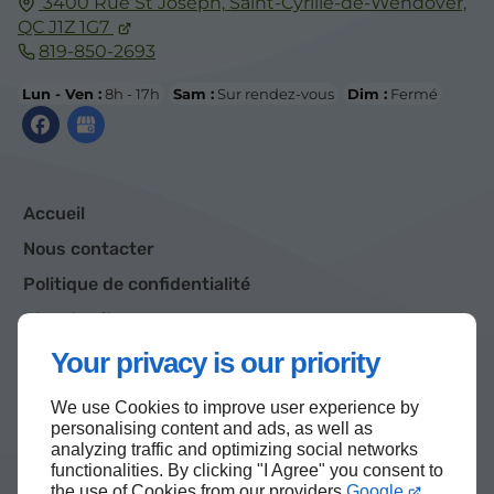
3400 Rue St Joseph,
Saint-Cyrille-de-Wendover,
QC
J1Z 1G7
819-850-2693
Lun - Ven :
8h - 17h
Sam :
Sur rendez-vous
Dim :
Fermé
Accueil
Nous contacter
Politique de confidentialité
Plan du site
Your privacy is our priority
We use Cookies to improve user experience by
Haut de page
personalising content and ads, as well as
analyzing traffic and optimizing social networks
functionalities. By clicking "I Agree" you consent to
the use of Cookies from our providers
Google