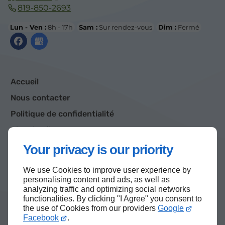
819-850-2693
Lun - Ven :
8h - 17h
Sam :
Sur rendez-vous
Dim :
Fermé
Accueil
Nous contacter
Politique de confidentialité
Plan du site
Your privacy is our priority
We use Cookies to improve user experience by
Haut de page
personalising content and ads, as well as
analyzing traffic and optimizing social networks
functionalities. By clicking "I Agree" you consent to
the use of Cookies from our providers
Google
Facebook
.