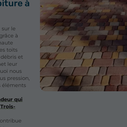
oiture à
sur le
grâce à
haute
es toits
débris et
et leur
quoi nous
ous pression,
s éléments
deur qui
Trois-
contribue