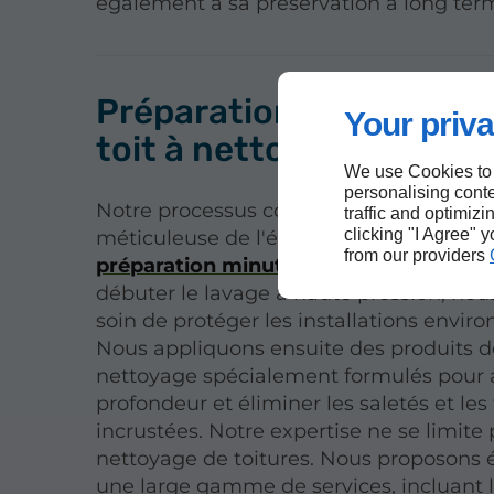
également à sa préservation à long ter
Préparation de la surfa
Your priva
toit à nettoyer à Trois-R
We use Cookies to
personalising conte
Notre processus commence par une ins
traffic and optimizi
clicking "I Agree" 
méticuleuse de l'état de votre toiture, s
from our providers
préparation minutieuse de la surface
débuter le lavage à haute pression, no
soin de protéger les installations envir
Nous appliquons ensuite des produits d
nettoyage spécialement formulés pour 
profondeur et éliminer les saletés et les
incrustées. Notre expertise ne se limite
nettoyage de toitures. Nous proposons
une large gamme de services, incluant 