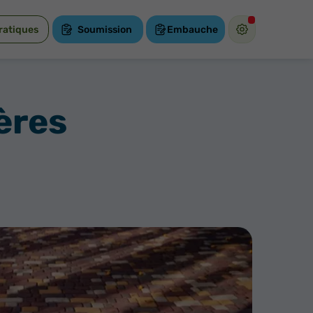
ratiques
Soumission
Embauche
ères