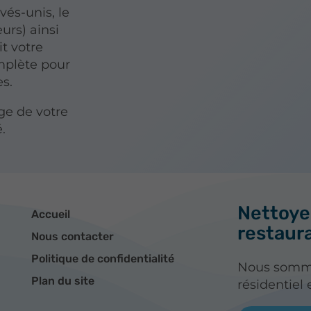
vés-unis, le
urs) ainsi
it votre
mplète pour
s.
age de votre
é.
Nettoyeu
Accueil
restaur
Nous contacter
Politique de confidentialité
Nous sommes
Plan du site
résidentiel 