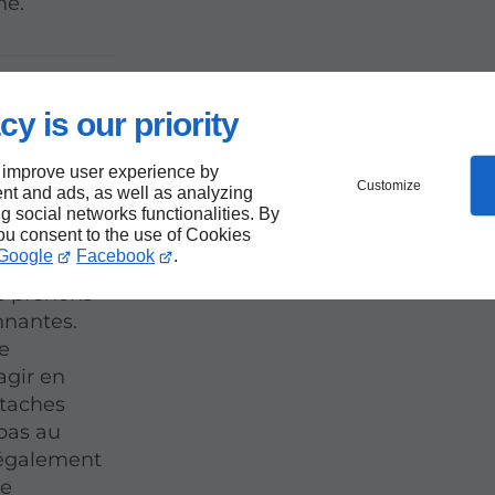
me.
ce du
cy is our priority
ivières
 improve user experience by
Customize
nt and ads, as well as analyzing
pection
ng social networks functionalities. By
you consent to the use of Cookies
uivie d'une
Google
Facebook
.
. Avant de
us prenons
onnantes.
e
agir en
 taches
 pas au
 également
le