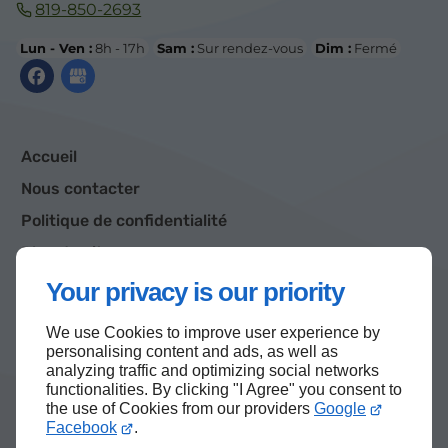
819-850-2693
Lun - Ven :
8h - 17h
Sam :
Sur rendez-vous
Dim :
Fermé
Accueil
Nous contacter
Politique de confidentialité
Plan du site
Your privacy is our priority
We use Cookies to improve user experience by
Haut de page
personalising content and ads, as well as
analyzing traffic and optimizing social networks
functionalities. By clicking "I Agree" you consent to
the use of Cookies from our providers
Google
Facebook
.